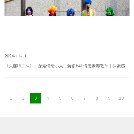
2024
-
11-11
《头痛特工队》：探索情绪小人，解锁E4L情感素养教育｜探索感受与E4L
1
2
3
4
5
6
7
8
9
10