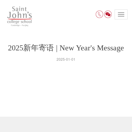
Toggl
navig
2025新年寄语 | New Year's Message
2025-01-01