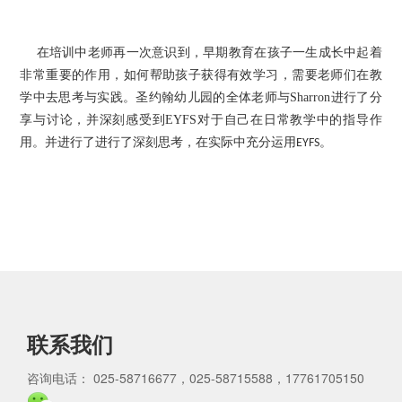
在培训中老师再一次意识到
早期
起着
，
教育在孩子一生成长中
非常重要的作用，如何帮助孩子获得有效学习，需要老师们在教
学中去思考与实践。圣约翰幼儿园的全体老师与
Sharron
进行了分
享与讨论，并深刻感受到
EYFS
对于自己在日常教学中的
作
指导
用
进行了深刻思考，在实际中充分运用
。
。并进行了
EYFS
联系我们
咨询电话： 025-58716677，025-58715588，17761705150