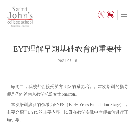
Toggl
navig
EYF理解早期基础教育的重要性
2021-05-18
每周二，我校都会
英方团队
系统培训。本次培训
接受
的
的指导
Sharron
。
师是圣约翰南京教学总监女士
本次培训涉及的领域为
EYFS
（
Early Years Foundation Stage
），
主要介绍了
EYFS
的主要内容，以及在教学实践中老师如何进行正
确引导。